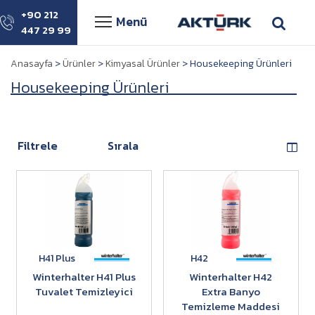
+90 212
Menü
447 29 99
Anasayfa
>
Ürünler
>
Kimyasal Ürünler
> Housekeeping Ürünleri
Housekeeping Ürünleri
Filtrele
Sırala
H41 Plus
H42
Winterhalter H41 Plus
Winterhalter H42
Tuvalet Temizleyici
Extra Banyo
Temizleme Maddesi