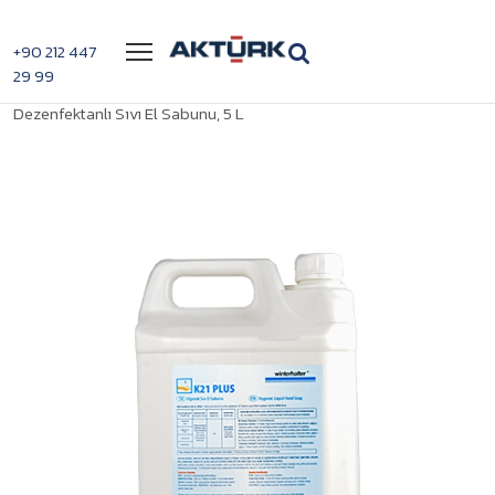
Menü
+90 212 447
29 99
>
>
Winterhalter K21 Plus
Anasayfa
Housekeeping Ürünleri
Dezenfektanlı Sıvı El Sabunu, 5 L