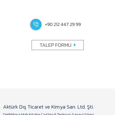
+90 212 447 29 99
TALEP FORMU
Aktürk Dış Ticaret ve Kimya San. Ltd. Şti.
Deliklikaya Mah.Kitabe Cad.No:8 Teskoop Sanayi Sitesi