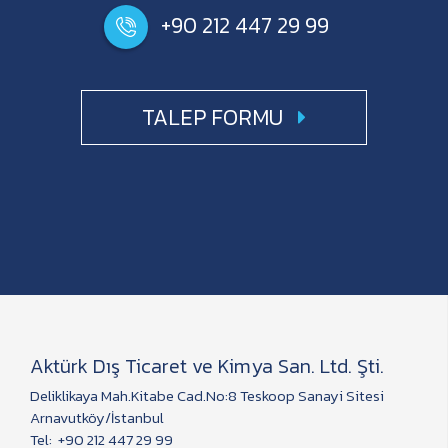
+90 212 447 29 99
TALEP FORMU
Aktürk Dış Ticaret ve Kimya San. Ltd. Şti.
Deliklikaya Mah.Kitabe Cad.No:8 Teskoop Sanayi Sitesi
Arnavutköy/İstanbul
Tel:
+90 212 447 29 99