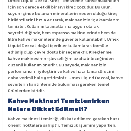
Urnex Liquid Dezcal Kireç Temizleme, kahve makineleri
için son derece etkili bir sıvı kireç çözüdür. Bu ürün,
suyun içinde bulunan minerallerin neden olduğu kireç
birikintilerini hızla eriterek, makinenizin iç aksamlarını
temizler. Kullanım talimatlarına uygun olarak
seyreltildiğinde, hem espresso makinelerinde hem de
filtre kahve makinelerinde güvenle kullanılabilir. Urnex
Liquid Dezcal, doğal içerikler kullanılarak formüle
edilmiş olup, çevre dostu bir seçenektir. Kireçlenme,
kahve makinesinin işlevselliğini azaltabileceğinden,
düzenli kullanım önerilir. Bu sayede, makinenizin
performansını iyileştirir ve kahve hazırlama sürecini
daha verimli hale getirirsiniz. Urnex Liquid Dezcal, kahve
severlerin kantinlerinde bulunması gereken temel
ürünlerden biridir.
Kahve Makinesi Temizlenirken
Nelere Dikkat Edilmeli?
Kahve makinesi temizliği, dikkat edilmesi gereken bazı
önemli noktalara sahiptir. Temizlik işlemini yaparken,