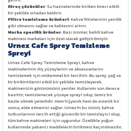
Kireç çözücüler
: Su haznelerinde biriken kireci etkili
bir şekilde ortadan kaldırır.
Filtre temizleme ürünleri
: Kahve filtrelerinin yenilik
gibi olmasını sağlar ve kalitesini artırır.
Marka spesifik ürünler
: Bazı ürünler, belirli kahve
makinesi markaları için özel olarak geliştirilmiştir.
Urnex Cafe Sprey Temizleme
Spreyi
Urnex Cafe Sprey Temizleme Spreyi, kahve
makinelerinin dış yüzeylerini ve aksesuarlarını
temizlemek için mükemmel bir tercihtir. Bu sprey, yağ ve
kir birikintilerini etkili bir şekilde temizleyerek,
makinenizin görünümünü yeniler. Kullanımı son derece
basittir; temizlenecek yüzeye spreyi sıkıp, temiz bir
bezle silmek yeterlidir. Hem hijyenik hem de estetik bir
sonuç elde etmenizi sağlar. Urnex'in bu ürünü, kahve
tutkunlarının tercih ettiği güvenilir bir temizleyici olup,
tüm kahve makineleri için uygundur. Özellikle yoğun
kullanımda yabancı maddelerin birikmesi kaçınılmazdır;