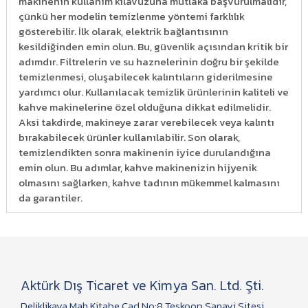
makinenin kullanım kılavuzuna mutlaka başvurulmalıdır,
çünkü her modelin temizlenme yöntemi farklılık
gösterebilir. İlk olarak, elektrik bağlantısının
kesildiğinden emin olun. Bu, güvenlik açısından kritik bir
adımdır. Filtrelerin ve su haznelerinin doğru bir şekilde
temizlenmesi, oluşabilecek kalıntıların giderilmesine
yardımcı olur. Kullanılacak temizlik ürünlerinin kaliteli ve
kahve makinelerine özel olduğuna dikkat edilmelidir.
Aksi takdirde, makineye zarar verebilecek veya kalıntı
bırakabilecek ürünler kullanılabilir. Son olarak,
temizlendikten sonra makinenin iyice durulandığına
emin olun. Bu adımlar, kahve makinenizin hijyenik
olmasını sağlarken, kahve tadının mükemmel kalmasını
da garantiler.
Aktürk Dış Ticaret ve Kimya San. Ltd. Şti.
Deliklikaya Mah.Kitabe Cad.No:8 Teskoop Sanayi Sitesi