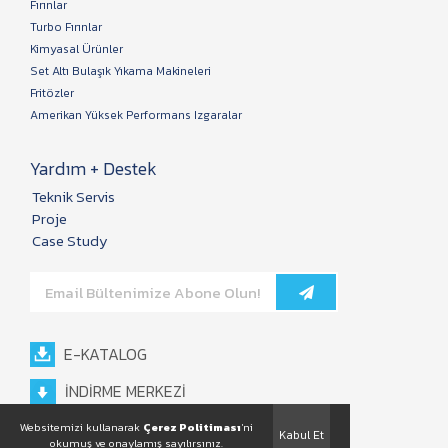
Fırınlar
Turbo Fırınlar
Kimyasal Ürünler
Set Altı Bulaşık Yıkama Makineleri
Fritözler
Amerikan Yüksek Performans Izgaralar
Yardım + Destek
Teknik Servis
Proje
Case Study
E-KATALOG
İNDİRME MERKEZİ
Websitemizi kullanarak
Çerez Politiması
'ni
Kabul Et
okumuş ve onaylamış sayılırsınız.