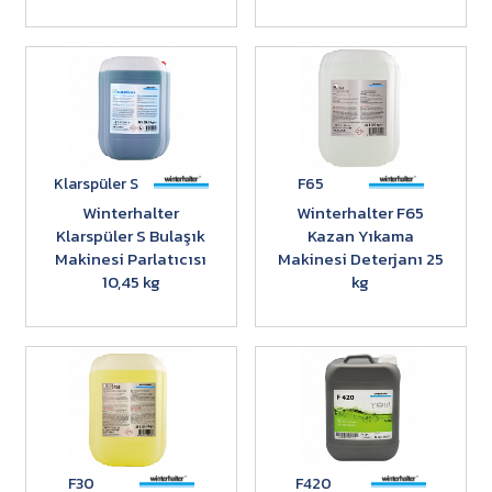
Klarspüler S
F65
Winterhalter
Winterhalter F65
Klarspüler S Bulaşık
Kazan Yıkama
Makinesi Parlatıcısı
Makinesi Deterjanı 25
10,45 kg
kg
F30
F420