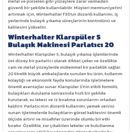
metal ve porselen gibi yüzeylere zarar vermeden
güvenli bir şekilde kullanılabilir. Müşteri memnuniyetini
artırmak için, Winterhalter F30'un düzenli kullanımı, iş
yerlerinde bulaşık yıkama süreçlerinin kontrolünü ve
kalitesini yükseltir.
Winterhalter Klarspüler S
Bulaşık Makinesi Parlatıcı 20
Winterhalter Klarspüler S, bulaşık yıkama işlemlerinde
üst düzey bir parlaticı olarak dikkat çeker ve özellikle
cam ve metal yüzeylerde mükemmel bir parlaklık sağlar.
20 litrelik büyük ambalajlarda sunulan bu ürün, kullanım
kolaylığı ve ekonomik fayda konularında işletmelere
önemli avantajlar sunar. Klarspüler S'nin etkili formülü,
bulaşıkları durulama sonrasında hızlı bir şekilde
kurutarak, su lekesi ve iz bırakma sorunlarını ortadan
kaldırır. Parlatıcının düzenli kullanımı, yemek servisi
sunan işletmelerde bulaşıkların görsel kalitesini önemli
ölçüde artırır ve misafirler üzerinde olumlu bir etki
bırakır. Özellikle, zor çıkabilen lekeler ve bulutlanma
sorunları için etkili bir çözümdür. Winterhalter'in bu