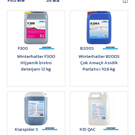
Filtrele
Sırala
F300
B200S
Winterhalter F300
Winterhalter B200S
Hijyenik bistro
Çok Amaçlı Asidik
deterjanı 12 kg
Parlatıcı 10,6 kg
Klarspüler S
K10 QAC