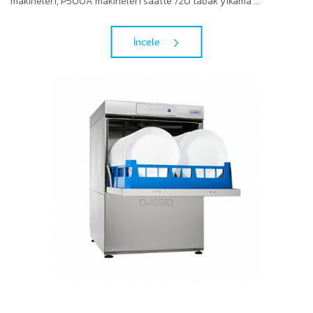
makineleri, P500A makineleri saatte 720 tabak yıkama ...
İncele