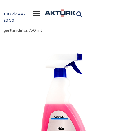
Menü
+90 212 447
29 99
>
>
Winterhalter H60 Hava
Anasayfa
Housekeeping Ürünleri
Şartlandırıcı, 750 ml