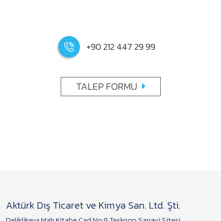
+90 212 447 29 99
TALEP FORMU
Aktürk Dış Ticaret ve Kimya San. Ltd. Şti.
Deliklikaya Mah.Kitabe Cad.No:8 Teskoop Sanayi Sitesi