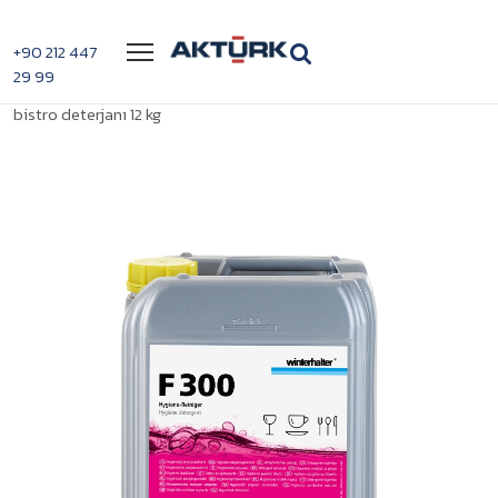
Menü
+90 212 447
29 99
>
>
Winterhalter F300 Hijyenik
Anasayfa
Bulaşık Makinesi Kimyasalları
bistro deterjanı 12 kg