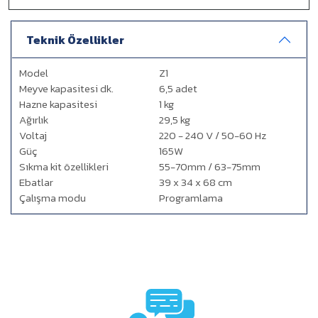
Teknik Özellikler
Model
Z1
Meyve kapasitesi dk.
6,5 adet
Hazne kapasitesi
1 kg
Ağırlık
29,5 kg
Voltaj
220 - 240 V / 50-60 Hz
Güç
165W
Sıkma kit özellikleri
55-70mm / 63-75mm
Ebatlar
39 x 34 x 68 cm
Çalışma modu
Programlama