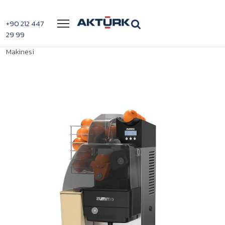
Menü
+90 212 447
29 99
>
>
Zummo Z1 Portakal Sıkma
Anasayfa
Portakal Sıkma Makineleri
Makinesi