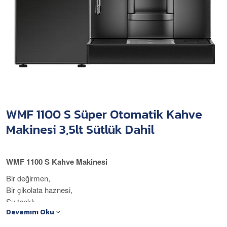
WMF 1100 S Süper Otomatik Kahve
Makinesi 3,5lt Sütlük Dahil
WMF 1100 S Kahve Makinesi
Bir değirmen,
Bir çikolata haznesi,
Su tanklı,
Devamını Oku
Otomatik temizleme,
Basit kullanım paneli,