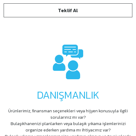
Otomatik süt köpürtme,
Teklif Al
Sıcak su çıkışı,
80 kahve bardak/saat,
90 sıcak su bardak/saat
DANIŞMANLIK
Ürünlerimiz, ﬁnansman seçenekleri veya hijyen konusuyla ilgili
sorularınız mı var?
Bulaşıkhanenizi planlarken veya bulaşık yıkama işlemlerinizi
organize ederken yardıma mı ihtiyacınız var?