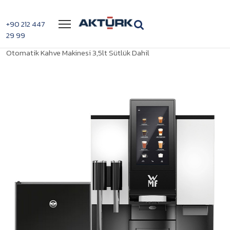
Menü
+90 212 447
29 99
>
>
WMF 1100 S Süper
Anasayfa
Full Otomatik Kahve Makineleri
Otomatik Kahve Makinesi 3,5lt Sütlük Dahil