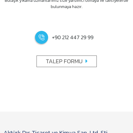
Bulaşık yıkama uzmanlarımız size yardımcı olmaya ve tavsiyelerde
bulunmaya hazır.
+90 212 447 29 99
TALEP FORMU
Aktürk Dış Ticaret ve Kimya San. Ltd. Şti.