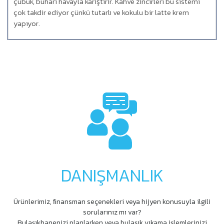
çubuk, buharı havayla karıştırır. Kahve zincirleri bu sistemi
çok takdir ediyor çünkü tutarlı ve kokulu bir latte krem
yapıyor.
DANIŞMANLIK
Ürünlerimiz, ﬁnansman seçenekleri veya hijyen konusuyla ilgili
sorularınız mı var?
Bulaşıkhanenizi planlarken veya bulaşık yıkama işlemlerinizi