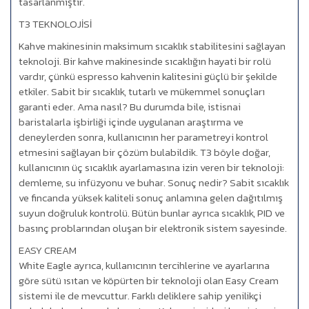
tasarlanmıştır.
T3 TEKNOLOJİSİ
Kahve makinesinin maksimum sıcaklık stabilitesini sağlayan
teknoloji. Bir kahve makinesinde sıcaklığın hayati bir rolü
vardır, çünkü espresso kahvenin kalitesini güçlü bir şekilde
etkiler. Sabit bir sıcaklık, tutarlı ve mükemmel sonuçları
garanti eder. Ama nasıl? Bu durumda bile, istisnai
baristalarla işbirliği içinde uygulanan araştırma ve
deneylerden sonra, kullanıcının her parametreyi kontrol
etmesini sağlayan bir çözüm bulabildik. T3 böyle doğar,
kullanıcının üç sıcaklık ayarlamasına izin veren bir teknoloji:
demleme, su infüzyonu ve buhar. Sonuç nedir? Sabit sıcaklık
ve fincanda yüksek kaliteli sonuç anlamına gelen dağıtılmış
suyun doğruluk kontrolü. Bütün bunlar ayrıca sıcaklık, PID ve
basınç problarından oluşan bir elektronik sistem sayesinde.
EASY CREAM
White Eagle ayrıca, kullanıcının tercihlerine ve ayarlarına
göre sütü ısıtan ve köpürten bir teknoloji olan Easy Cream
sistemi ile de mevcuttur. Farklı deliklere sahip yenilikçi