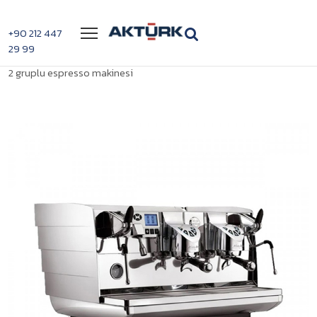
Menü
+90 212 447
29 99
>
>
Victoria Arduino VA358 White Eagle ,
Anasayfa
Espresso Makinesi
2 gruplu espresso makinesi