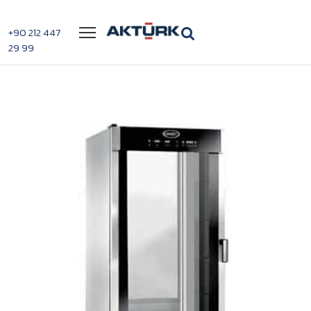
Menü
+90 212 447
29 99
>
>
Unox Mayalandırma 16 tepsi 40*60 elektrikli
Anasayfa
Fırınlar