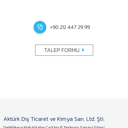
+90 212 447 29 99
TALEP FORMU
Aktürk Dış Ticaret ve Kimya San. Ltd. Şti.
Deliklikaya Mah.Kitabe Cad.No:8 Teskoop Sanayi Sitesi