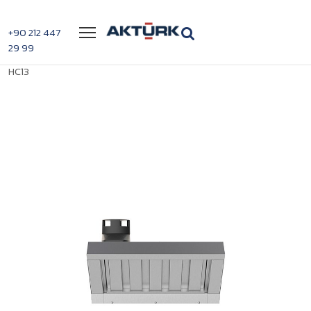
Menü
+90 212 447
29 99
>
>
Unox Buhar Yoğunlaştırıcılı Davlumbaz XECHC-
Anasayfa
Fırınlar
HC13