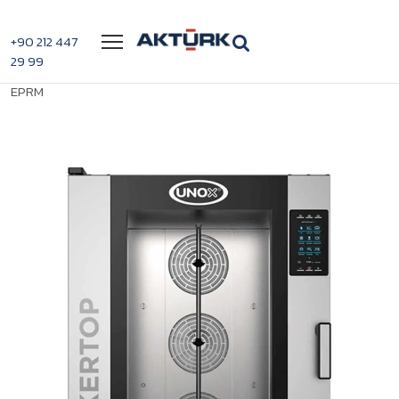
Menü
+90 212 447
29 99
>
>
Unox Bakertop Kombi Fırın XEBC-10EU-
Anasayfa
Kombi Fırınlar
EPRM