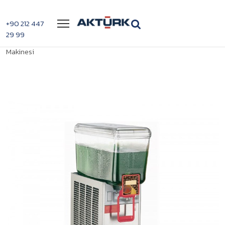
Menü
+90 212 447
29 99
>
>
Ugolini Deluxe 12 / 1 / P Limonata
Anasayfa
Limonata Makineleri
Makinesi