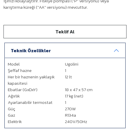
işinizi kolaylaştırır. Fıskiye pompası ("P" versiyonu) veya
karıştırma küreği ("AA" versiyonu) mevcuttur.
Teklif Al
Teknik Özellikler
Model
Ugolini
Şeffaf hazne
1
Her bir haznenin yaklaşık
12 lt
kapasitesi
Ebatlar (GxDxY)
18 x 47 x 57 cm
Ağırlık
17 kg (net)
Ayarlanabilir termostat
1
Güç
270W
Gaz
R134a
Elektrik
240V/50Hz