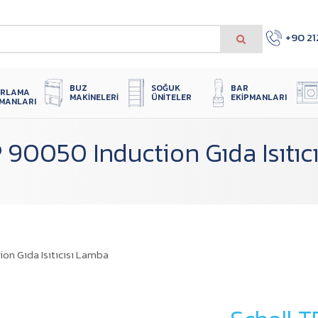
+90 21
 
SOĞUK 
BUZ 
BAR 
IRLAMA 
ÜNITELER
MAKINELERI
EKIPMANLARI
PMANLARI
P 90050 Induction Gıda Isıtıc
on Gıda Isıtıcısı Lamba