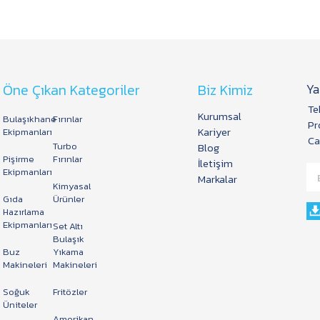
Öne Çıkan Kategoriler
Biz Kimiz
Ya
Te
Kurumsal
Bulaşıkhane
Fırınlar
Pr
Kariyer
Ekipmanları
Ca
Turbo
Blog
Pişirme
Fırınlar
İletişim
Ekipmanları
Markalar
Kimyasal
Gıda
Ürünler
Hazırlama
Ekipmanları
Set Altı
Bulaşık
Buz
Yıkama
Makineleri
Makineleri
Soğuk
Fritözler
Üniteler
Amerikan