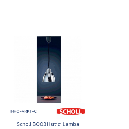
JE
IHHO-VRKT-C
Scholl B0031 Isıtıcı Lamba