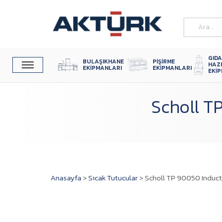
GIDA
BULAŞIKHANE 
PIŞIRME 
HAZ
EKIPMANLARI
EKIPMANLARI
EKI
Scholl T
Anasayfa
>
Sıcak Tutucular
>
Scholl TP 90050 Inducti