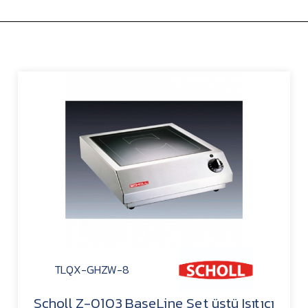
TLQX-GHZW-8
Scholl Z-0103 BaseLine Set üstü Isıtıcı