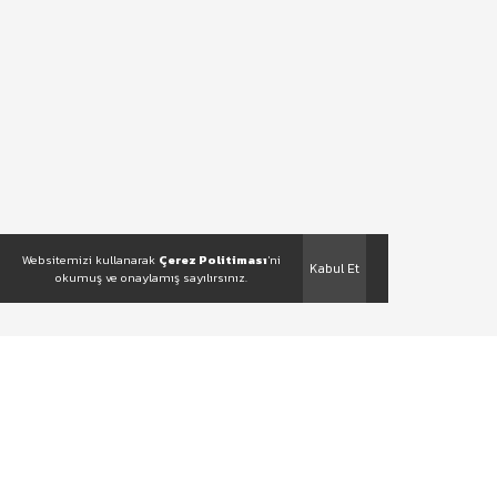
Websitemizi kullanarak
Çerez Politiması
'ni
Kabul Et
okumuş ve onaylamış sayılırsınız.