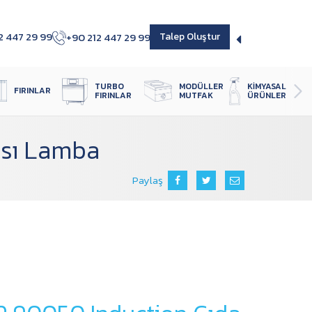
2 447 29 99
+90 212 447 29 99
Talep Oluştur
TURBO 
MODÜLLER 
KIMYASAL 
FIRINLAR
FIRINLAR
MUTFAK
ÜRÜNLER
ısı Lamba
Paylaş