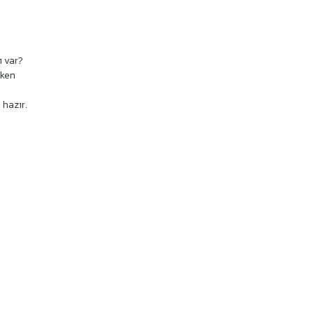
ı var?
rken
 hazır.