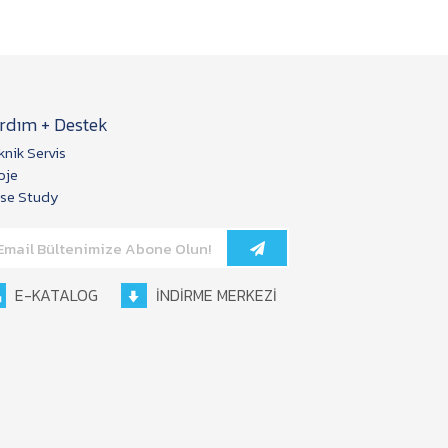
rdım + Destek
knik Servis
oje
se Study
E-KATALOG
İNDİRME MERKEZİ