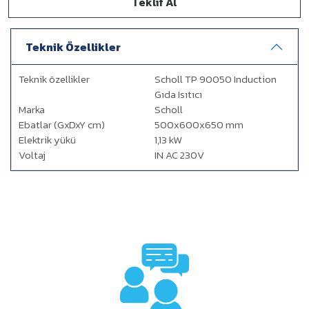
Teklif Al
Teknik Özellikler
Teknik özellikler
Scholl TP 90050 Induction
Gıda Isıtıcı
Marka
Scholl
Ebatlar (GxDxY cm)
500x600x650 mm
Elektrik yükü
1,13 kW
Voltaj
IN AC 230V