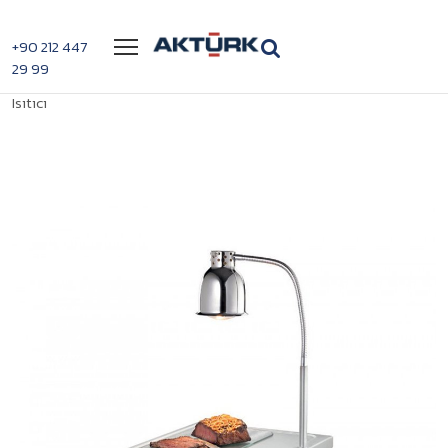
Menü
+90 212 447
29 99
>
>
Scholl TP 90050 Induction Gıda
Anasayfa
Pişirme Ekipmanları
Isıtıcı