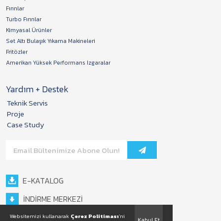
Fırınlar
Turbo Fırınlar
Kimyasal Ürünler
Set Altı Bulaşık Yıkama Makineleri
Fritözler
Amerikan Yüksek Performans Izgaralar
Yardım + Destek
Teknik Servis
Proje
Case Study
E-KATALOG
İNDİRME MERKEZİ
Websitemizi kullanarak
Çerez Politiması
'ni
Kabul Et