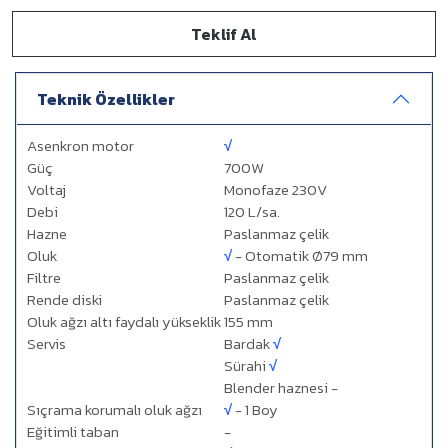
BARLAR, RESTORANLAR VE MEDİKOSOSYAL
Teklif Al
Taze meyve ve sebze suları bar ve restoranların menüsüne tazelik
katar. Ayrıca hastanelerde ve huzur evlerinde de sakinlerinin
günlük su ihtiyacını karşılaması açısından çok tercih edilir.
Teknik Özellikler
OTELLER, OKUL VE ŞİRKET KANTİNLERİ
Asenkron motor
√
Kullanışlı ve sessiz Robot-Coupe Meyve/Sebze Suyu Sıkacakları,
Güç
700W
bir otelin büfesinde veya bir kantinde self-servis kullanım olanağı
Voltaj
Monofaze 230V
sunacaktır.
Debi
120 L/sa.
Hazne
Paslanmaz çelik
MEYVE/SEBZE SUYU BARLARI VE
SÜPERMARKETLER
Oluk
√
- Otomatik Ø79 mm
Yoğun kullanım için özel olarak tasarlanan Meyve/Sebze Suyu
Filtre
Paslanmaz çelik
Sıkacağı serimiz büyük miktarda üretim için idealdir.
Rende diski
Paslanmaz çelik
Oluk ağzı altı faydalı yükseklik
155 mm
Servis
Bardak
√
Sürahi
√
Blender haznesi -
Sıçrama korumalı oluk ağzı
√
- 1 Boy
Eğitimli taban
-