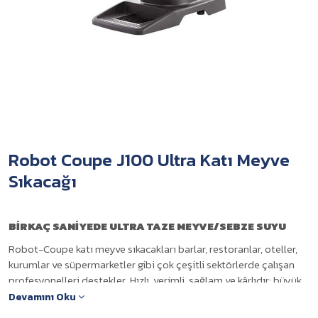
Robot Coupe J100 Ultra Katı Meyve
Sıkacağı
BİRKAÇ SANİYEDE ULTRA TAZE
MEYVE/SEBZE SUYU
Robot-Coupe katı meyve sıkacakları barlar, restoranlar, oteller,
kurumlar ve süpermarketler gibi çok çeşitli sektörlerde çalışan
profesyonelleri destekler. Hızlı, verimli, sağlam ve kârlıdır; büyük
miktarlarda mükemmel taze meyve ve sebze suları yapmak için
Devamını Oku
ideal bir çözüm sunar.