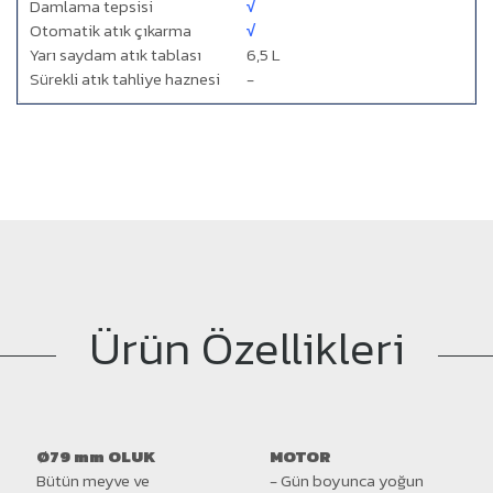
Damlama tepsisi
√
Otomatik atık çıkarma
√
Yarı saydam atık tablası
6,5 L
Sürekli atık tahliye haznesi
-
Ürün Özellikleri
Ø79 mm
OLUK
MOTOR
Bütün meyve ve
- Gün boyunca yoğun