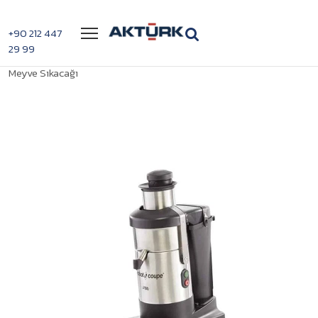
Menü
+90 212 447
29 99
>
>
Robot Coupe J100 Ultra Katı
Anasayfa
Kombi Katı Meyve Presi
Meyve Sıkacağı