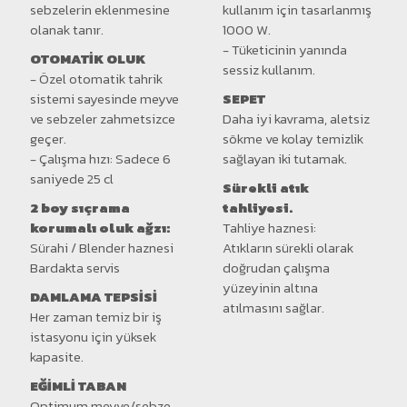
sebzelerin eklenmesine
kullanım için tasarlanmış
olanak tanır.
1000 W.
- Tüketicinin yanında
OTOMATİK OLUK
sessiz kullanım.
- Özel otomatik tahrik
sistemi sayesinde meyve
SEPET
ve sebzeler zahmetsizce
Daha iyi kavrama, aletsiz
geçer.
sökme ve kolay temizlik
- Çalışma hızı: Sadece 6
sağlayan iki tutamak.
saniyede 25 cl
Sürekli atık
2 boy sıçrama
tahliyesi.
korumalı oluk ağzı:
Tahliye haznesi:
Sürahi / Blender haznesi
Atıkların
sürekli olarak
Bardakta servis
doğrudan çalışma
yüzeyinin altına
DAMLAMA TEPSİSİ
atılmasını sağlar.
Her zaman temiz bir iş
istasyonu için yüksek
kapasite.
EĞİMLİ TABAN
Optimum meyve/sebze