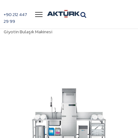
Menü
+90 212 447
29 99
>
>
PT-M EnergyPlus
Anasayfa
Giyotin Tip Bulaşık Yıkama Makineleri
Giyotin Bulaşık Makinesi