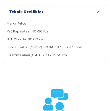
modellerle karıştırılabilir ve eşleştirilebilir
Teknik Özellikler
Marka: Pitco
Yağ Kapasitesi: 40-50 lbs
BTU/Saatte: 80.00 kW
Fritöz Ebatlar (GxDxY): 49.84 x 97.39 x 117.15 cm
Kızartma alanı (GxD): 17.78 x 35.56 cm