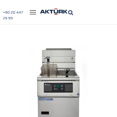
Menü
+90 212 447
29 99
>
>
Pitco SSH75 Gaz Fritöz
Anasayfa
Fritözler