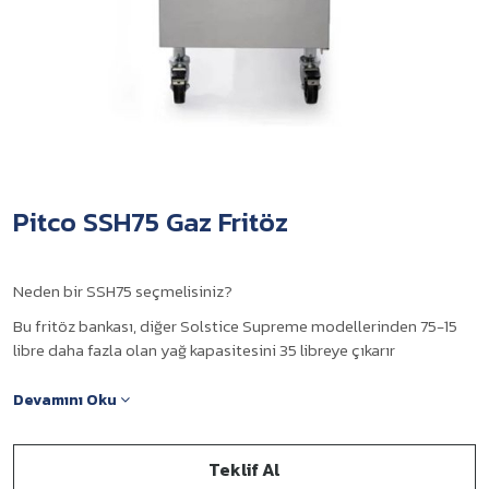
Pitco SSH75 Gaz Fritöz
Neden bir SSH75 seçmelisiniz?
Bu fritöz bankası, diğer Solstice Supreme modellerinden 75-15
libre daha fazla olan yağ kapasitesini 35 libreye çıkarır
Ekstra yağ kapasitesi sıçraması yapmanız gerekiyorsa,
Devamını Oku
ihtiyacınız olan bu fritözdür
Diğer tüm Solstice Supreme modelleri gibi, bu fritöz de
mutfağınızdaki en iyi kızartma istasyonunu oluşturmak için diğer
Teklif Al