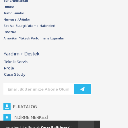
Bar Ekipmanları
Fırınlar
Turbo Fırınlar
Kimyasal Ürünler
Set Altı Bulaşık Yıkama Makineleri
Fritözler
Amerikan Yüksek Performans Izgaralar
Yardım + Destek
Teknik Servis
Proje
Case Study
E-KATALOG
İNDİRME MERKEZİ
Websitemizi kullanarak
Çerez Politiması
'ni