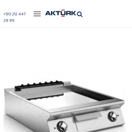
Menü
+90 212 447
29 99
>
>
Mareno NFT98ELC Düz Krom Izgara
Anasayfa
Izgaralar