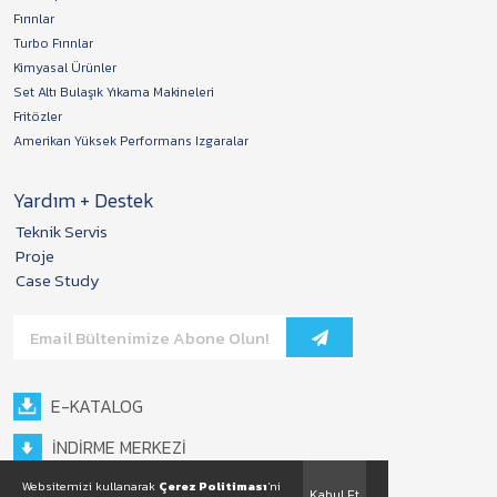
Fırınlar
Turbo Fırınlar
Kimyasal Ürünler
Set Altı Bulaşık Yıkama Makineleri
Fritözler
Amerikan Yüksek Performans Izgaralar
Yardım + Destek
Teknik Servis
Proje
Case Study
E-KATALOG
İNDİRME MERKEZİ
Websitemizi kullanarak
Çerez Politiması
'ni
Kabul Et