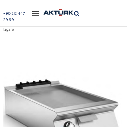
Menü
+90 212 447
29 99
>
>
Mareno NFT96EM 2/3 Düz Izgara ve 1/3 Oluklu
Anasayfa
Izgaralar
Izgara