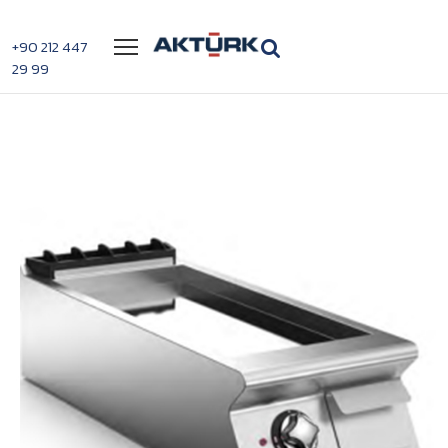
Menü
+90 212 447
29 99
>
>
Mareno NFT94ELC Düz Krom Izgara
Anasayfa
Izgaralar