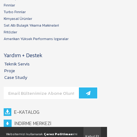
Fırınlar
Turbo Fırınlar
Kimyasal Ürünler
Set Altı Bulaşık Yıkama Makineleri
Fritözler
Amerikan Yüksek Performans Izgaralar
Yardım + Destek
Teknik Servis
Proje
Case Study
E-KATALOG
İNDİRME MERKEZİ
Websitemizi kullanarak
Çerez Politiması
'ni
Kabul Et