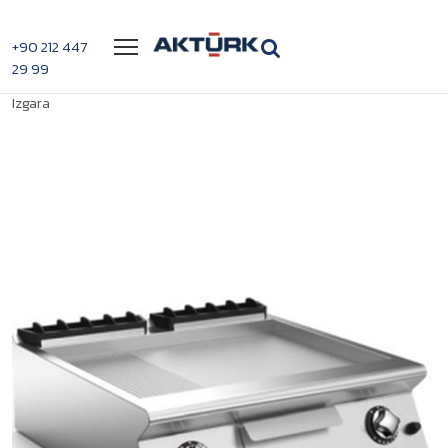
Menü
+90 212 447
29 99
>
>
Mareno NFT78GTM Termostat Ayarlı Düz
Anasayfa
Izgaralar
Izgara