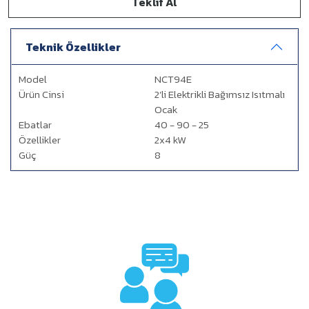
Teklif Al
Teknik Özellikler
Model
NCT94E
Ürün Cinsi
2’li Elektrikli Bağımsız Isıtmalı
Ocak
Ebatlar
40 - 90 - 25
Özellikler
2x4 kW
Güç
8