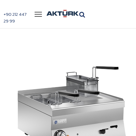
Menü
+90 212 447
29 99
>
>
Mareno Makarna Pişirici PC66E
Anasayfa
Fritözler