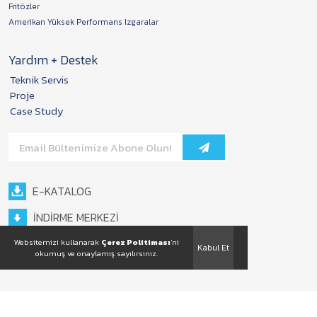
Fritözler
Amerikan Yüksek Performans Izgaralar
Yardım + Destek
Teknik Servis
Proje
Case Study
E-KATALOG
İNDİRME MERKEZİ
Websitemizi kullanarak
Çerez Politiması
'ni
Kabul Et
okumuş ve onaylamış sayılırsınız.