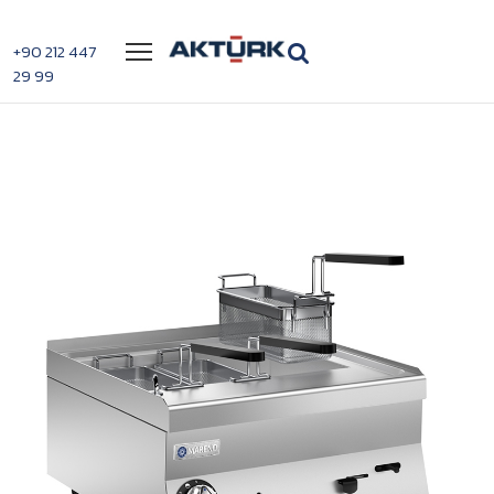
Menü
+90 212 447
29 99
>
>
Mareno Elektrikli Makarna Pişiricisi 1 Tanklı
Anasayfa
Fritözler