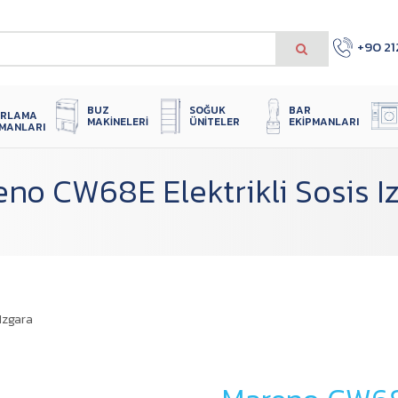
+90 21
 
SOĞUK 
BUZ 
BAR 
IRLAMA 
ÜNITELER
MAKINELERI
EKIPMANLARI
PMANLARI
no CW68E Elektrikli Sosis I
Izgara