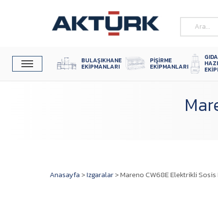
GIDA
BULAŞIKHANE 
PIŞIRME 
HAZ
EKIPMANLARI
EKIPMANLARI
EKI
Mare
Anasayfa
>
Izgaralar
>
Mareno CW68E Elektrikli Sosis 