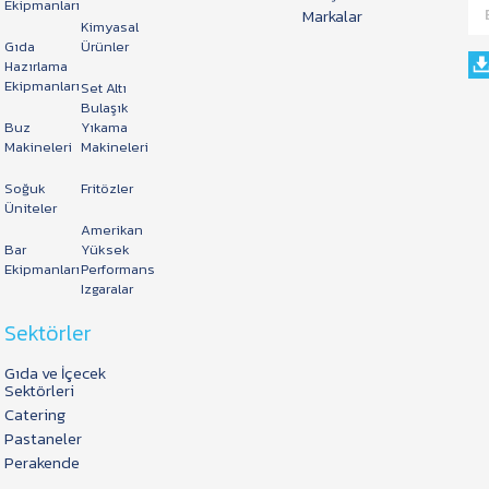
Ekipmanları
Markalar
Kimyasal
Gıda
Ürünler
Hazırlama
Ekipmanları
Set Altı
Bulaşık
Buz
Yıkama
Makineleri
Makineleri
Soğuk
Fritözler
Üniteler
Amerikan
Bar
Yüksek
Ekipmanları
Performans
Izgaralar
Sektörler
Gıda ve İçecek
Sektörleri
Catering
Pastaneler
Perakende