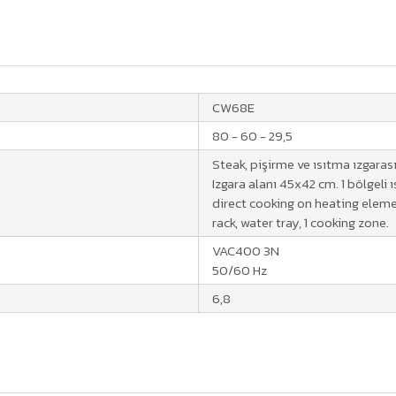
CW68E
80 - 60 - 29,5
Steak, pişirme ve ısıtma ızgarası,
Izgara alanı 45x42 cm. 1 bölgeli ı
direct cooking on heating elem
rack, water tray, 1 cooking zone.
VAC400 3N
50/60 Hz
6,8