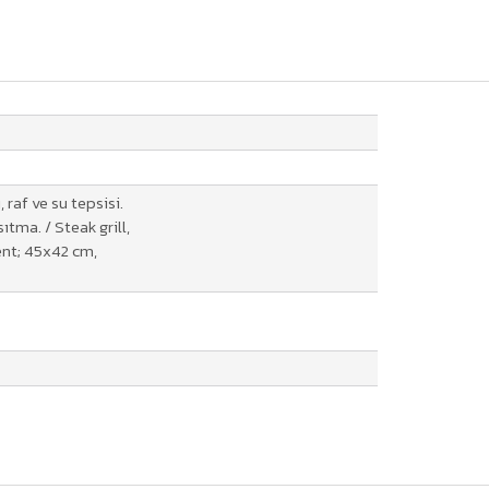
 raf ve su tepsisi.
sıtma. / Steak grill,
ent; 45x42 cm,