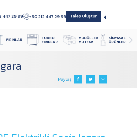
2 447 29 99
+90 212 447 29 99
Talep Oluştur
TURBO 
MODÜLLER 
KIMYASAL 
FIRINLAR
FIRINLAR
MUTFAK
ÜRÜNLER
zgara
Paylaş