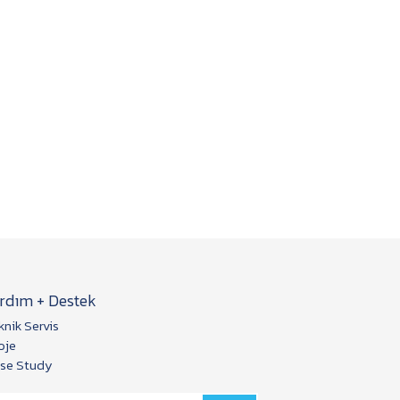
rdım + Destek
knik Servis
oje
se Study