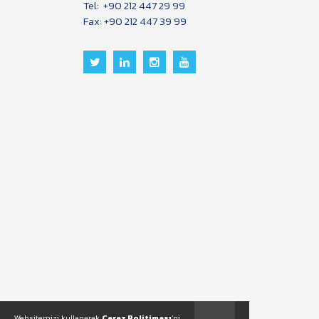
Tel:
+90 212 447 29 99
Fax: +90 212 447 39 99
Websitemizi kullanarak
Çerez Politiması
'ni