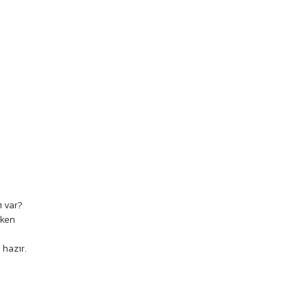
ı var?
rken
 hazır.