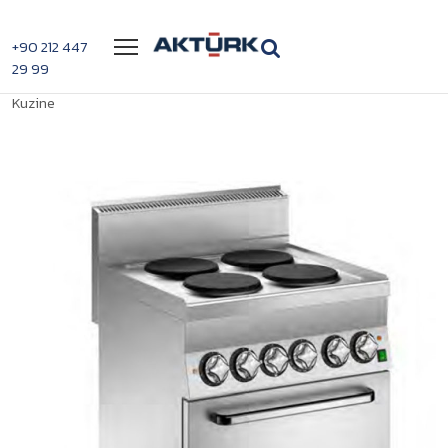
Menü
+90 212 447
29 99
>
>
Mareno 4 pleyt li C6FEV7E Elektrikli
Anasayfa
Elektrikli Kuzineler
Kuzine