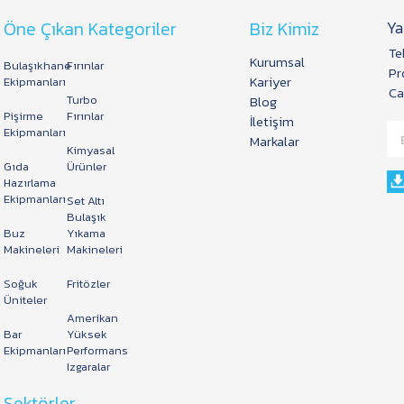
Öne Çıkan Kategoriler
Biz Kimiz
Ya
Te
Kurumsal
Bulaşıkhane
Fırınlar
Pr
Kariyer
Ekipmanları
Ca
Turbo
Blog
Pişirme
Fırınlar
İletişim
Ekipmanları
Markalar
Kimyasal
Gıda
Ürünler
Hazırlama
Ekipmanları
Set Altı
Bulaşık
Buz
Yıkama
Makineleri
Makineleri
Soğuk
Fritözler
Üniteler
Amerikan
Bar
Yüksek
Ekipmanları
Performans
Izgaralar
Sektörler