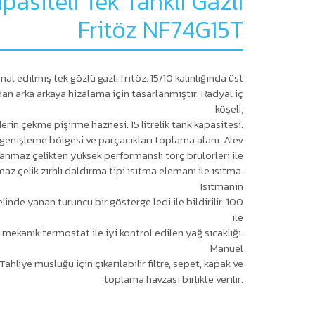
pasiteli Tek Tanklı Gazlı
Fritöz NF74G15T
l edilmiş tek gözlü gazlı fritöz. 15/10 kalınlığında üst
dan arka arkaya hizalama için tasarlanmıştır. Radyal iç
köşeli,
rin çekme pişirme haznesi. 15 litrelik tank kapasitesi.
 genişleme bölgesi ve parçacıkları toplama alanı. Alev
anmaz çelikten yüksek performanslı torç brülörleri ile
nmaz çelik zırhlı daldırma tipi ısıtma elemanı ile ısıtma.
Isıtmanın
linde yanan turuncu bir gösterge ledi ile bildirilir. 100
ile
mekanik termostat ile iyi kontrol edilen yağ sıcaklığı.
Manuel
ahliye musluğu için çıkarılabilir filtre, sepet, kapak ve
toplama havzası birlikte verilir.