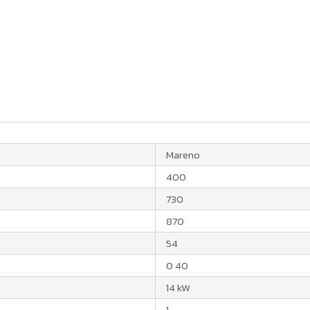
Mareno
400
730
870
54
0 40
14 kW
1