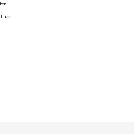
rken
 hazır.