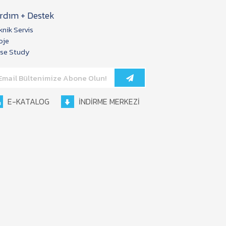
rdım + Destek
knik Servis
oje
se Study
E-KATALOG
İNDİRME MERKEZİ