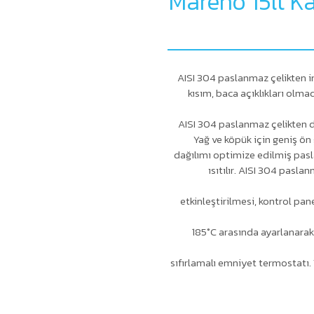
Mareno 15lt Ka
AISI 304 paslanmaz çelikten ima
kısım, baca açıklıkları olma
AISI 304 paslanmaz çelikten de
Yağ ve köpük için geniş ön
dağılımı optimize edilmiş pasl
ısıtılır. AISI 304 pasla
etkinleştirilmesi, kontrol pane
185°C arasında ayarlanarak 
sıfırlamalı emniyet termostatı. T