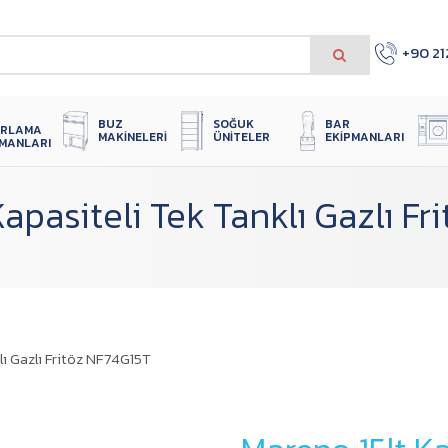
+90 21
 
SOĞUK 
BUZ 
BAR 
IRLAMA 
ÜNITELER
MAKINELERI
EKIPMANLARI
PMANLARI
apasiteli Tek Tanklı Gazlı F
lı Gazlı Fritöz NF74G15T