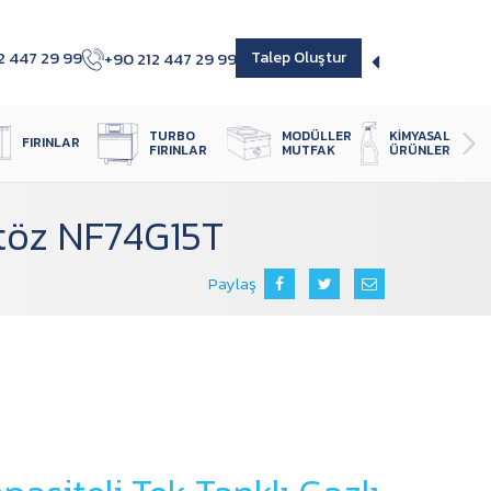
2 447 29 99
+90 212 447 29 99
Talep Oluştur
TURBO 
MODÜLLER 
KIMYASAL 
FIRINLAR
FIRINLAR
MUTFAK
ÜRÜNLER
ritöz NF74G15T
Paylaş