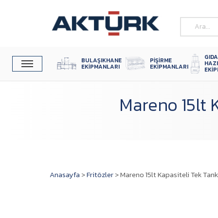
GIDA
BULAŞIKHANE 
PIŞIRME 
HAZ
EKIPMANLARI
EKIPMANLARI
EKI
Mareno 15lt K
Anasayfa
>
Fritözler
>
Mareno 15lt Kapasiteli Tek Tank