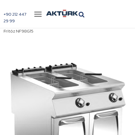
Menü
+90 212 447
29 99
>
>
Mareno 15+15lt Kapasiteli Çift Tanklı Gazlı
Anasayfa
Fritözler
Fritöz NF98G15