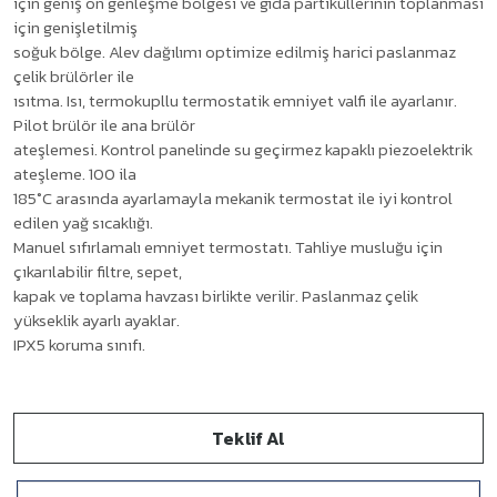
için geniş ön genleşme bölgesi ve gıda partiküllerinin toplanması
için genişletilmiş
soğuk bölge. Alev dağılımı optimize edilmiş harici paslanmaz
çelik brülörler ile
ısıtma. Isı, termokupllu termostatik emniyet valfi ile ayarlanır.
Pilot brülör ile ana brülör
ateşlemesi. Kontrol panelinde su geçirmez kapaklı piezoelektrik
ateşleme. 100 ila
185°C arasında ayarlamayla mekanik termostat ile iyi kontrol
edilen yağ sıcaklığı.
Manuel sıfırlamalı emniyet termostatı. Tahliye musluğu için
çıkarılabilir filtre, sepet,
kapak ve toplama havzası birlikte verilir. Paslanmaz çelik
yükseklik ayarlı ayaklar.
IPX5 koruma sınıfı.
Teklif Al