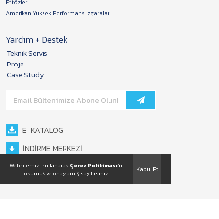
Fritözler
Amerikan Yüksek Performans Izgaralar
Yardım + Destek
Teknik Servis
Proje
Case Study
E-KATALOG
İNDİRME MERKEZİ
Websitemizi kullanarak
Çerez Politiması
'ni
Kabul Et
okumuş ve onaylamış sayılırsınız.