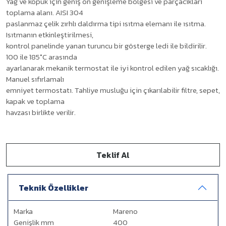
Yağ ve köpük için geniş ön genişleme bölgesi ve parçacıkları
toplama alanı. AISI 304
paslanmaz çelik zırhlı daldırma tipi ısıtma elemanı ile ısıtma.
Isıtmanın etkinleştirilmesi,
kontrol panelinde yanan turuncu bir gösterge ledi ile bildirilir.
100 ile 185°C arasında
ayarlanarak mekanik termostat ile iyi kontrol edilen yağ sıcaklığı.
Manuel sıfırlamalı
emniyet termostatı. Tahliye musluğu için çıkarılabilir filtre, sepet,
kapak ve toplama
havzası birlikte verilir.
Teklif Al
Teknik Özellikler
Marka
Mareno
Genişlik mm
400