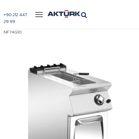
Menü
+90 212 447
29 99
>
>
Mareno 10lt Kapasiteli Tek Tanklı Gazlı Fritöz
Anasayfa
Fritözler
NF74G10