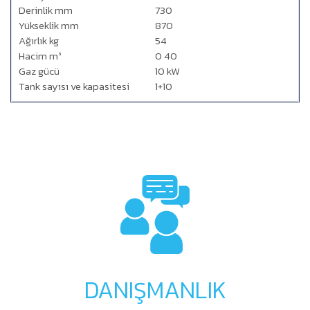
Derinlik mm
730
Yükseklik mm
870
Ağırlık kg
54
Hacim m³
0 40
Gaz gücü
10 kW
Tank sayısı ve kapasitesi
1+10
DANIŞMANLIK