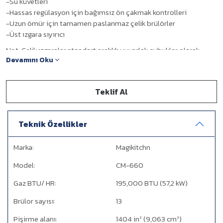
-Su küvetleri
-Hassas regülasyon için bağımsız ön çakmak kontrolleri
-Uzun ömür için tamamen paslanmaz çelik brülörler
-Üst ızgara sıyırıcı
Not: Çelik ızgaralar standart aralıklı yuvarlak çubuklar olarak
Devamını Oku
standarttır.
Seçenek: Oluklu ızgara ve Balık ızgara.
Teklif Al
Teknik Özellikler
Marka:
Magikitchn
Model:
CM-660
Gaz BTU/ HR:
195,000 BTU (57,2 kW)
Brülor sayısı:
13
Pişirme alanı:
1404 in² (9,063 cm²)