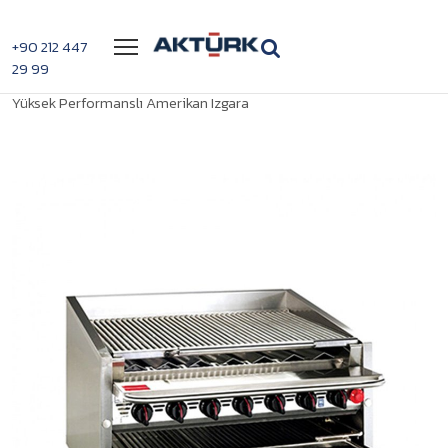
Menü
+90 212 447
29 99
>
>
Magikitchn CM-660
Anasayfa
Amerikan Yüksek Performans Izgaralar
Yüksek Performanslı Amerikan Izgara