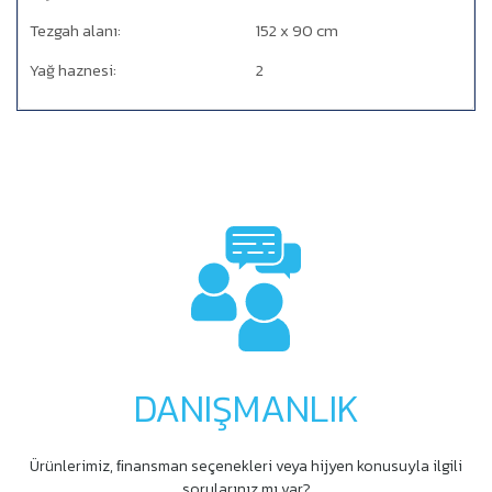
Tezgah alanı:
152 x 90 cm
Yağ haznesi:
2
DANIŞMANLIK
Ürünlerimiz, ﬁnansman seçenekleri veya hijyen konusuyla ilgili
sorularınız mı var?