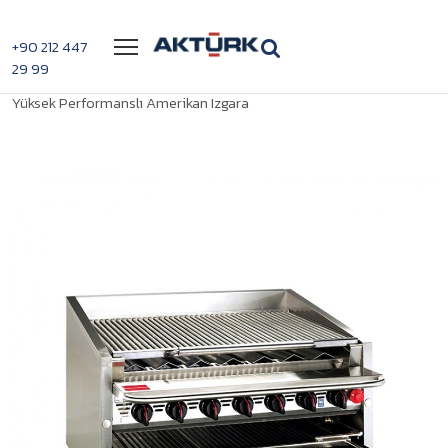
Menü
+90 212 447
29 99
>
>
Magikitchn CM-636
Anasayfa
Amerikan Yüksek Performans Izgaralar
Yüksek Performanslı Amerikan Izgara