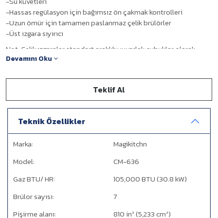
-Su küvetleri
-Hassas regülasyon için bağımsız ön çakmak kontrolleri
-Uzun ömür için tamamen paslanmaz çelik brülörler
-Üst ızgara sıyırıcı
Not: Çelik ızgaralar standart aralıklı yuvarlak çubuklar olarak
Devamını Oku
standarttır.
Seçenek: Oluklu ızgara ve Balık ızgara.
Teklif Al
Teknik Özellikler
Marka:
Magikitchn
Model:
CM-636
Gaz BTU/ HR:
105,000 BTU (30.8 kW)
Brülor sayısı:
7
Pişirme alanı:
810 in² (5,233 cm²)