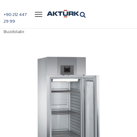
Menü
+90 212 447
29 99
>
>
Liebherr GKPv 6573 Dik Tip Tek Kapılı Camlı
Anasayfa
Buzdolabı
Buzdolabı