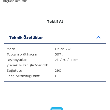
ölçüde azaltılır.
Teklif Al
Teknik Özellikler
Model
GKPv 6573
Toplam brüt hacim
597 l
Dış boyutlar:
212 / 70 / 83cm
yükseklik/genişlik/derinlik
Soğutucu
290
Enerji verimliliği sınıfı
C