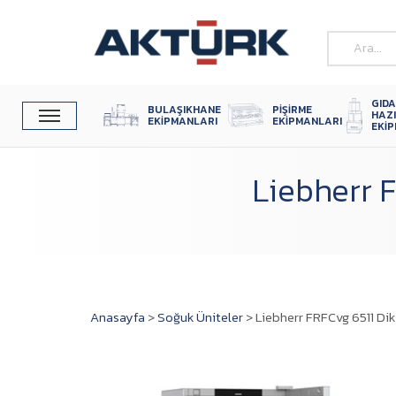
GIDA
BULAŞIKHANE 
PIŞIRME 
HAZ
EKIPMANLARI
EKIPMANLARI
EKI
Liebherr F
Anasayfa
>
Soğuk Üniteler
>
Liebherr FRFCvg 6511 Dik