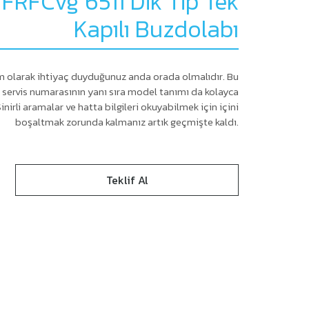
 FRFCvg 6511 Dik Tip Tek
Kapılı Buzdolabı
 tam olarak ihtiyaç duyduğunuz anda orada olmalıdır. Bu
e servis numarasının yanı sıra model tanımı da kolayca
nirli aramalar ve hatta bilgileri okuyabilmek için içini
boşaltmak zorunda kalmanız artık geçmişte kaldı.
Teklif Al