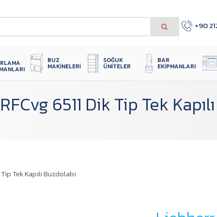
+90 21
 
SOĞUK 
BUZ 
BAR 
IRLAMA 
ÜNITELER
MAKINELERI
EKIPMANLARI
PMANLARI
RFCvg 6511 Dik Tip Tek Kapıl
 Tip Tek Kapılı Buzdolabı