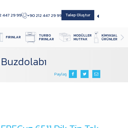
2 447 29 99
+90 212 447 29 99
Talep Oluştur
TURBO 
MODÜLLER 
KIMYASAL 
FIRINLAR
FIRINLAR
MUTFAK
ÜRÜNLER
ı Buzdolabı
Paylaş