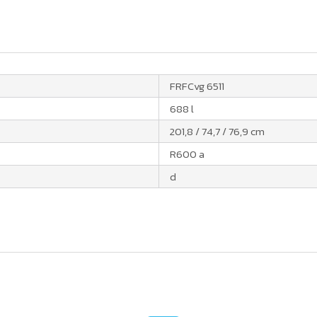
FRFCvg 6511
688 l
201,8 / 74,7 / 76,9 cm
R600 a
d