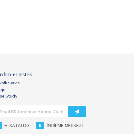
rdım + Destek
knik Servis
oje
se Study
E-KATALOG
İNDİRME MERKEZİ