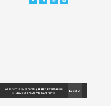
Websitemizi kullanarak
Çerez Politiması
'ni
Kabul Et
okumuş ve onaylamış sayılırsınız.