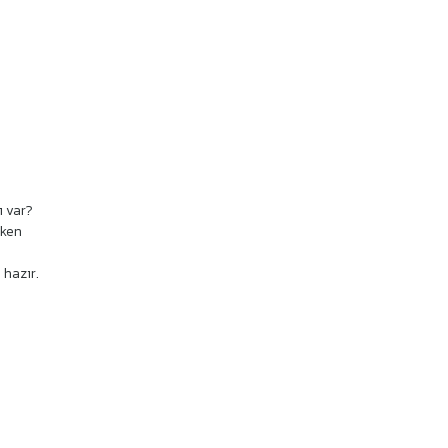
ı var?
rken
 hazır.