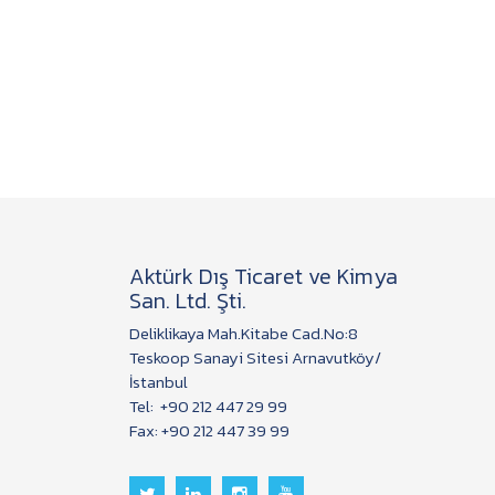
Aktürk Dış Ticaret ve Kimya
San. Ltd. Şti.
Deliklikaya Mah.Kitabe Cad.No:8
Teskoop Sanayi Sitesi Arnavutköy/
İstanbul
Tel:
+90 212 447 29 99
Fax: +90 212 447 39 99