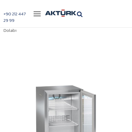
Menü
+90 212 447
29 99
>
>
Liebherr FKv 503 Tezgah Altı Süt
Anasayfa
Tezgah Altı Buzdolapları
Dolabı