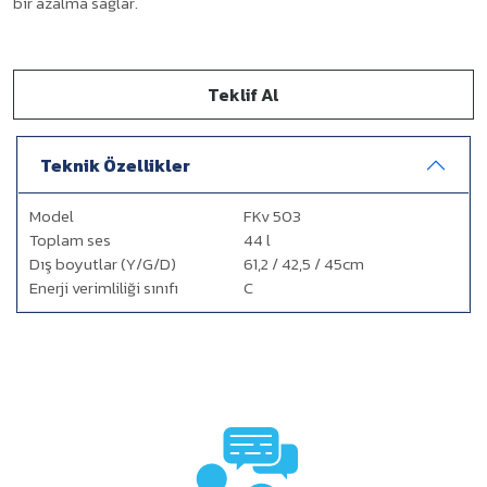
bir azalma sağlar.
Teklif Al
Teknik Özellikler
Model
FKv 503
Toplam ses
44 l
Dış boyutlar (Y/G/D)
61,2 / 42,5 / 45cm
Enerji verimliliği sınıfı
C