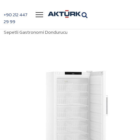
Menü
+90 212 447
29 99
>
>
Liebherr FFFsg 6501 Statik Soğutmalı
Anasayfa
Dondurucular
Sepetli Gastronomi Dondurucu