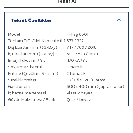
Teklif Al
Teknik Özellikler
Model
FFFsg 6501
Toplam Brüt/Net Kapasite (L)
573 / 332 l
Dış Ebatlar (mm) (GxDxy)
747 / 769 / 2018
İç Ebatlar (mm) (GxDxy)
580 / 523 / 1609
Enerji Tüketimi / Yıl
1170 kW/Yıl
Soğutma Sistemi
Dinamik
Eritme (Çözülme Sistemi)
Otomatik
Sıcaklık Aralığı
−9 °C ile −26 °C arası
Gastronom
600 × 400 mm (çapraz raflar)
İç hazne malzemesi
Plastik beyaz
Gövde Malzemesi / Renk
Çelik / beyaz