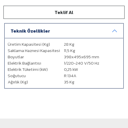
Teklif Al
Teknik Özellikler
Üretim Kapasitesi (Kg)
28 Kg
Saklama Haznesi Kapasitesi
11,5 Kg
Boyutlar
398x495x695 mm
Elektrik Bağlantısı
1/220-240 V/50 Hz
Elektrik Tüketimi (kW)
0,25 kW
Soğutucu
R 134A
Ağırlık (Kg)
35 Kg