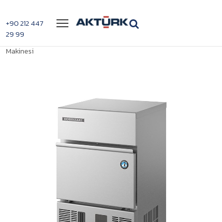
Menü
+90 212 447
29 99
>
>
Hoshizaki IM-30 CNE Küp Buz
Anasayfa
Hoshizaki Buz Makineleri
Makinesi