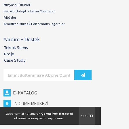
Kimyasal Ürünler
Set Altı Bulaşık Yıkama Makineleri
Fritözler
Amerikan Yüksek Performans Izgaralar
Yardım + Destek
Teknik Servis
Proje
Case Study
E-KATALOG
İNDİRME MERKEZİ
Websitemizi kullanarak
Çerez Politiması
'ni
Kabul Et
okumuş ve onaylamış sayılırsınız.