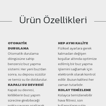
Ürün Özellikleri
OTOMATİK
HEP AYNI KALİTE
DURULAMA
Fiziksel ayarlara gerek
Otomatik durulama
kalmadan değişen
döngüsüne sahip
koşullar altında optimize
benzersiz buz yapma
edilmiş bir buz yapma
sistemi. Her yeni buz’dan
işlemini sağlamak için
sonra, su deposu süzülür
elektronik olarak kontrol
ve temiz su ile doldurulur.
edilir. Buzun kalitesi her
KAPALI SU DEVRESİ
zaman tutarlıdır.
Kapalı su devresi,
KOLAY TEMİZLEME
kirliliklerin buz yapım
Kolayca temizlenebilir
sürecine girebileceği
hava filtresi, son
nokta sayısını azaltarak,
kullanıcıların rutin