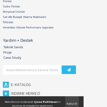
Fırınlar
Turbo Fırınlar
Kimyasal Ürünler
Set Altı Bulaşık Yıkama Makineleri
Fritözler
Amerikan Yüksek Performans Izgaralar
Yardım + Destek
Teknik Servis
Proje
Case Study
E-KATALOG
İNDİRME MERKEZİ
Websitemizi kullanarak
Çerez Politiması
'ni
Kabul Et
okumuş ve onaylamış sayılırsınız.