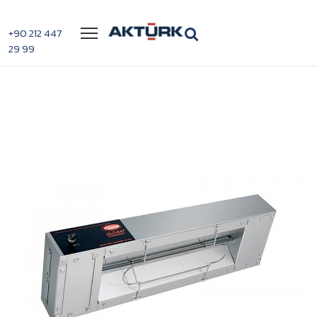
Menü
+90 212 447
29 99
>
>
Hatco Grah-60 Gıda Isıtıcı
Anasayfa
Sıcak Tutucular