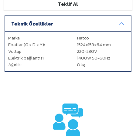
Teklif Al
Teknik Özellikler
Marka:
Hatco
Ebatlar (G x D x Y):
1524x153x64 mm
Voltaj:
220-230V
Elektrik bağlantısı:
1400W 50-60Hz
Ağırlık:
8 kg