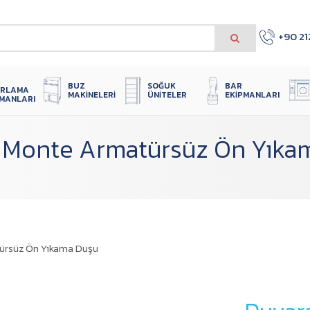
+90 21
 
SOĞUK 
BUZ 
BAR 
IRLAMA 
ÜNITELER
MAKINELERI
EKIPMANLARI
PMANLARI
 Monte Armatürsüz Ön Yıka
ürsüz Ön Yıkama Duşu