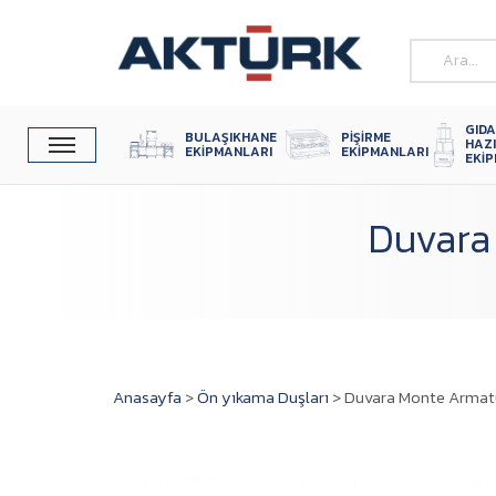
GIDA
BULAŞIKHANE 
PIŞIRME 
HAZ
EKIPMANLARI
EKIPMANLARI
EKI
Duvara
Anasayfa
>
Ön yıkama Duşları
>
Duvara Monte Armat