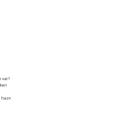
ı var?
rken
 hazır.