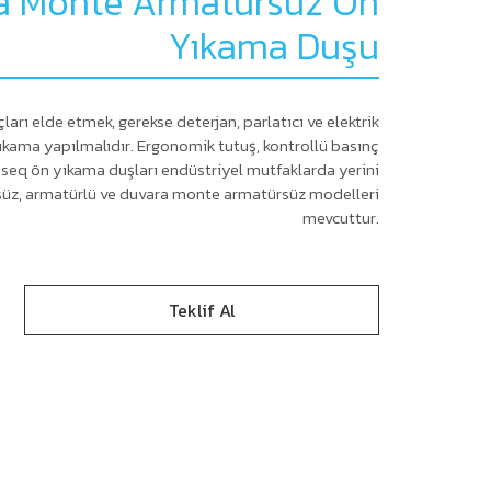
a Monte Armatürsüz Ön
Yıkama Duşu
arı elde etmek, gerekse deterjan, parlatıcı ve elektrik
yıkama yapılmalıdır. Ergonomik tutuş, kontrollü basınç
asseq ön yıkama duşları endüstriyel mutfaklarda yerini
süz, armatürlü ve duvara monte armatürsüz modelleri
mevcuttur.
Teklif Al