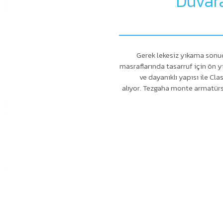
Duvar
Gerek lekesiz yıkama sonuçl
masraflarında tasarruf için ön 
ve dayanıklı yapısı ile Cl
alıyor. Tezgaha monte armatür