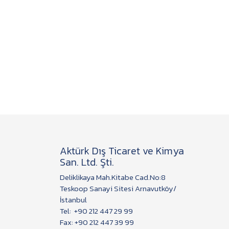
Aktürk Dış Ticaret ve Kimya
San. Ltd. Şti.
Deliklikaya Mah.Kitabe Cad.No:8
Teskoop Sanayi Sitesi Arnavutköy/
İstanbul
Tel:
+90 212 447 29 99
Fax: +90 212 447 39 99