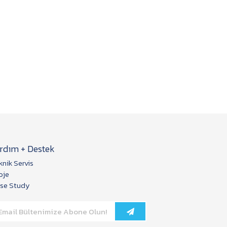
rdım + Destek
knik Servis
oje
se Study