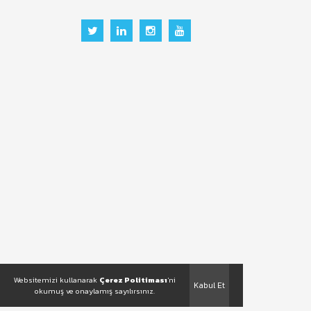
Websitemizi kullanarak
Çerez Politiması
'ni
Kabul Et
okumuş ve onaylamış sayılırsınız.