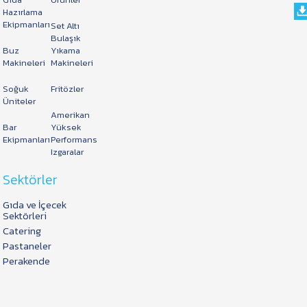
Hazırlama
Ekipmanları
Set Altı
Bulaşık
Buz
Yıkama
Makineleri
Makineleri
Soğuk
Fritözler
Üniteler
Amerikan
Bar
Yüksek
Ekipmanları
Performans
Izgaralar
Sektörler
Gıda ve İçecek
Sektörleri
Catering
Pastaneler
Perakende