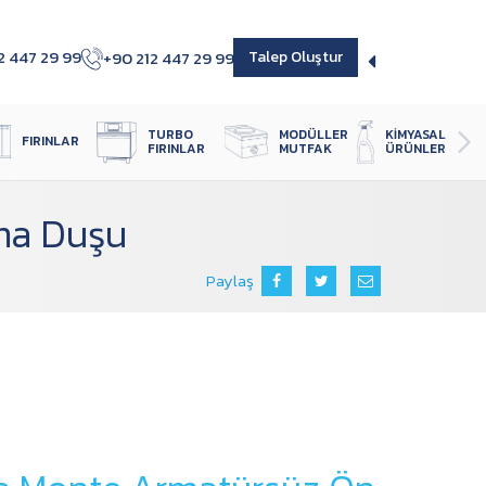
2 447 29 99
+90 212 447 29 99
Talep Oluştur
TURBO 
MODÜLLER 
KIMYASAL 
FIRINLAR
FIRINLAR
MUTFAK
ÜRÜNLER
ma Duşu
Paylaş