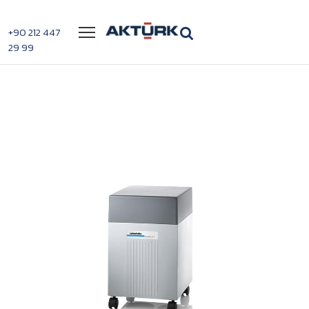
Menü
+90 212 447
29 99
>
>
DuoMatik 3 Su Hazırlama Cihazı
Anasayfa
Su Hazırlama Sistemleri