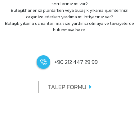
Elektrik bağlantısı:
gerekli değil
sorularınız mı var?
Önerildiği/kullanılabildiği modeller:
PT serisi, GS 600
Bulaşıkhanenizi planlarken veya bulaşık yıkama işlemlerinizi
serisi/UF serisi, STR, MT serisi
organize ederken yardıma mı ihtiyacınız var?
Bulaşık yıkama uzmanlarımız size yardımcı olmaya ve tavsiyelerde
bulunmaya hazır.
+90 212 447 29 99
TALEP FORMU