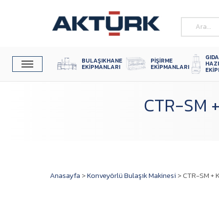
GIDA
BULAŞIKHANE 
PIŞIRME 
HAZ
EKIPMANLARI
EKIPMANLARI
EKI
CTR-SM +
Anasayfa
>
Konveyörlü Bulaşık Makinesi
>
CTR-SM + K