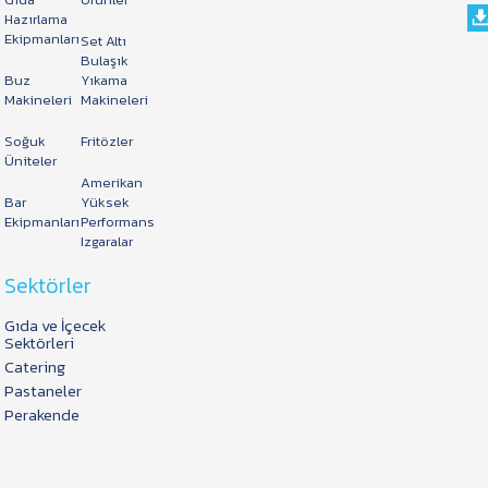
Hazırlama
Ekipmanları
Set Altı
Bulaşık
Buz
Yıkama
Makineleri
Makineleri
Soğuk
Fritözler
Üniteler
Amerikan
Bar
Yüksek
Ekipmanları
Performans
Izgaralar
Sektörler
Gıda ve İçecek
Sektörleri
Catering
Pastaneler
Perakende