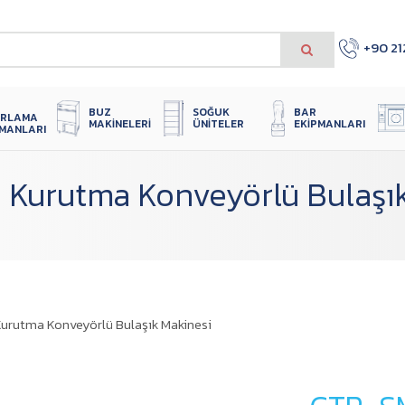
+90 21
 
SOĞUK 
BUZ 
BAR 
IRLAMA 
ÜNITELER
MAKINELERI
EKIPMANLARI
PMANLARI
 Kurutma Konveyörlü Bulaşık
urutma Konveyörlü Bulaşık Makinesi