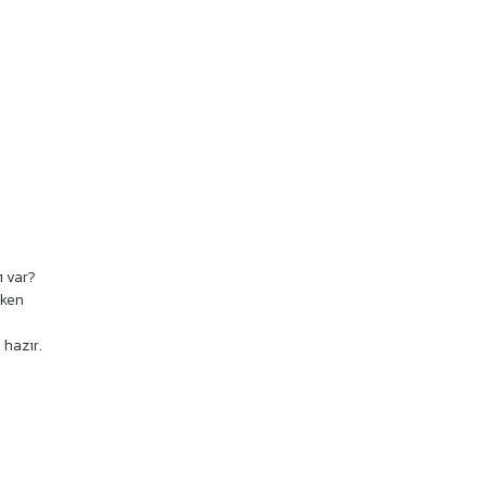
ı var?
rken
 hazır.