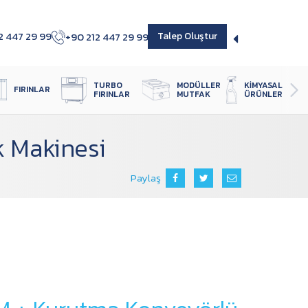
2 447 29 99
+90 212 447 29 99
Talep Oluştur
TURBO 
MODÜLLER 
KIMYASAL 
FIRINLAR
FIRINLAR
MUTFAK
ÜRÜNLER
 Makinesi
Paylaş