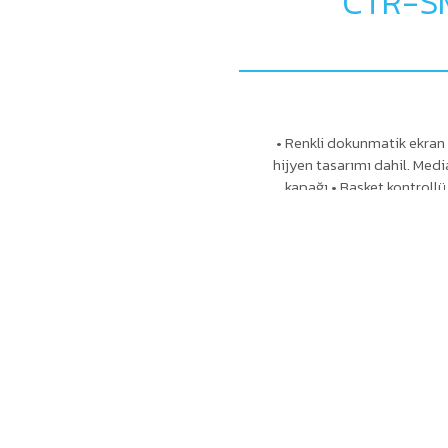
CTR-SM
• Renkli dokunmatik ekra
hijyen tasarımı dahil. Medi
kapağı • Basket kontrollü