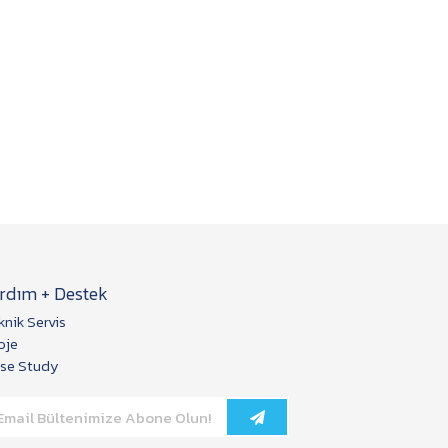
rdım + Destek
knik Servis
oje
se Study