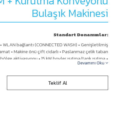
 + Kurutma Konveyörlü
Bulaşık Makinesi
Standart Donanımlar:
n • WLAN bağlantı (CONNECTED WASH) • Genişletilmiş
amat • Makine önü çift cidarlı • Paslanmaz çelik taban
 bölge aktivasyonu • 15 kW boyler ısıtma/tank ısıtma •
Devamını Oku
Gelişmiş servis kolaylığı • Hızlı ilk tank doldurma
Teklif Al