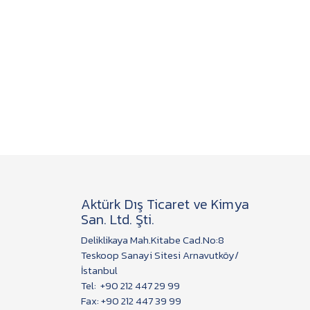
Aktürk Dış Ticaret ve Kimya
San. Ltd. Şti.
Deliklikaya Mah.Kitabe Cad.No:8
Teskoop Sanayi Sitesi Arnavutköy/
İstanbul
Tel:
+90 212 447 29 99
Fax: +90 212 447 39 99