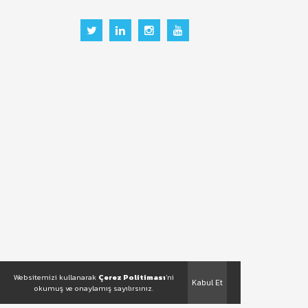
Websitemizi kullanarak
Çerez Politiması
'ni
Kabul Et
okumuş ve onaylamış sayılırsınız.