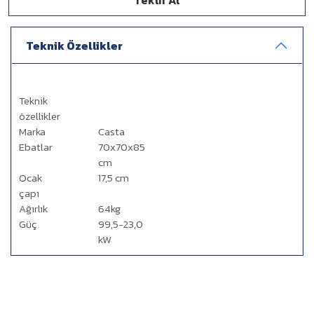
Teklif Al
Teknik Özellikler
Teknik
özellikler
Marka
Casta
Ebatlar
70x70x85
cm
Ocak
17,5 cm
çapı
Ağırlık
64kg
Güç
99,5-23,0
kW