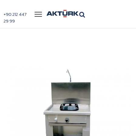
Menü
+90 212 447
29 99
>
>
Casta Wok Ocak
Anasayfa
Wok Ocak