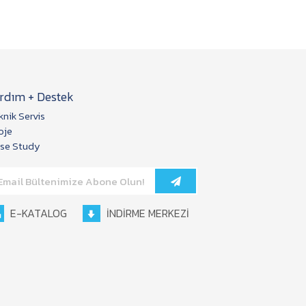
rdım + Destek
knik Servis
oje
se Study
E-KATALOG
İNDİRME MERKEZİ