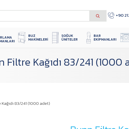
+90 21
 
SOĞUK 
BUZ 
BAR 
IRLAMA 
ÜNITELER
MAKINELERI
EKIPMANLARI
PMANLARI
 Filtre Kağıdı 83/241 (1000 
e Kağıdı 83/241 (1000 adet)