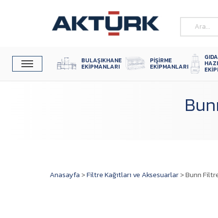
GIDA
BULAŞIKHANE 
PIŞIRME 
HAZ
EKIPMANLARI
EKIPMANLARI
EKI
Bunn
Anasayfa
>
Filtre Kağıtları ve Aksesuarlar
>
Bunn Filtr