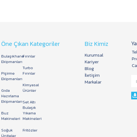
Öne Çıkan Kategoriler
Biz Kimiz
Ya
Te
Kurumsal
Bulaşıkhane
Fırınlar
Pr
Kariyer
Ekipmanları
Ca
Turbo
Blog
Pişirme
Fırınlar
İletişim
Ekipmanları
Markalar
Kimyasal
Gıda
Ürünler
Hazırlama
Ekipmanları
Set Altı
Bulaşık
Buz
Yıkama
Makineleri
Makineleri
Soğuk
Fritözler
Üniteler