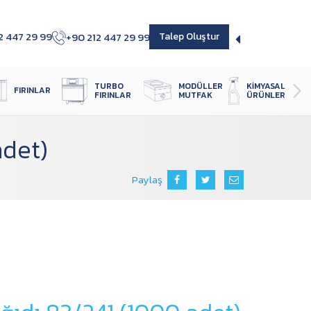
2 447 29 99
+90 212 447 29 99
Talep Oluştur
TURBO 
MODÜLLER 
KIMYASAL 
FIRINLAR
FIRINLAR
MUTFAK
ÜRÜNLER
adet)
Paylaş