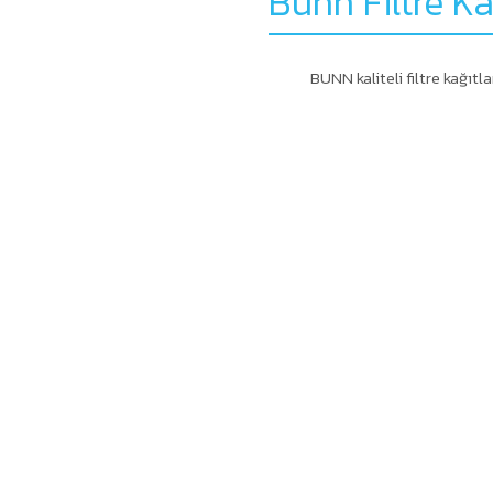
Bunn Filtre K
BUNN kaliteli filtre kağı