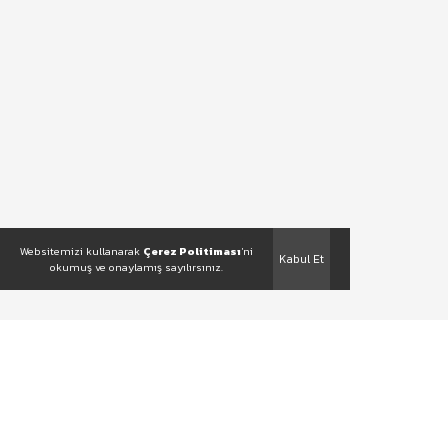
Websitemizi kullanarak
Çerez Politiması
'ni
Kabul Et
okumuş ve onaylamış sayılırsınız.