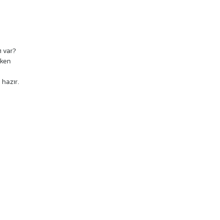
ı var?
rken
 hazır.