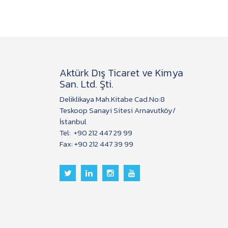
Aktürk Dış Ticaret ve Kimya
San. Ltd. Şti.
Deliklikaya Mah.Kitabe Cad.No:8
Teskoop Sanayi Sitesi Arnavutköy/
İstanbul
Tel:
+90 212 447 29 99
Fax: +90 212 447 39 99