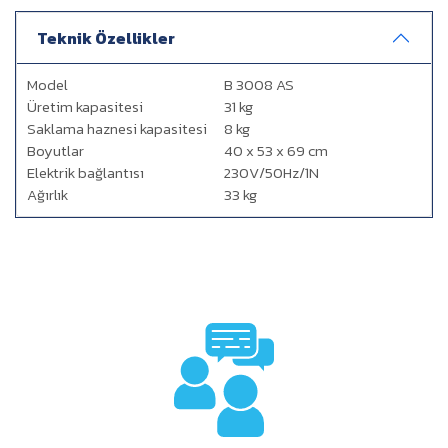
Teknik Özellikler
Model
B 3008 AS
Üretim kapasitesi
31 kg
Saklama haznesi kapasitesi
8 kg
Boyutlar
40 x 53 x 69 cm
Elektrik bağlantısı
230V/50Hz/1N
Ağırlık
33 kg