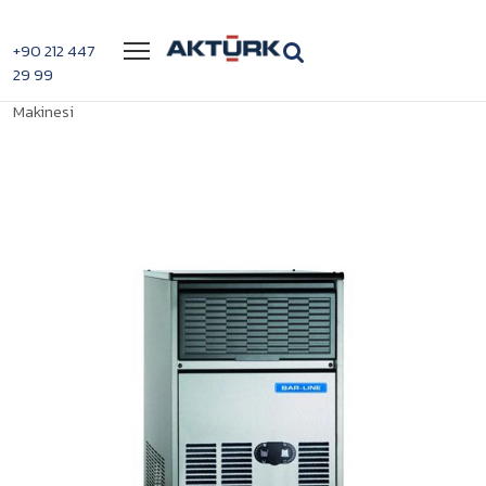
Menü
+90 212 447
29 99
>
>
Bar Line B 3008 AS Buz
Anasayfa
Scotsman Buz Makineleri
Makinesi