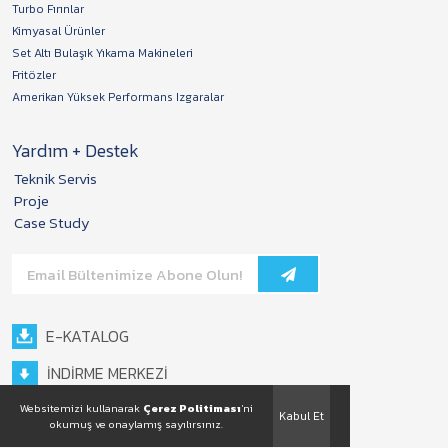
Turbo Fırınlar
Kimyasal Ürünler
Set Altı Bulaşık Yıkama Makineleri
Fritözler
Amerikan Yüksek Performans Izgaralar
Yardım + Destek
Teknik Servis
Proje
Case Study
E-KATALOG
İNDİRME MERKEZİ
Websitemizi kullanarak
Çerez Politiması
'ni
Kabul Et
okumuş ve onaylamış sayılırsınız.